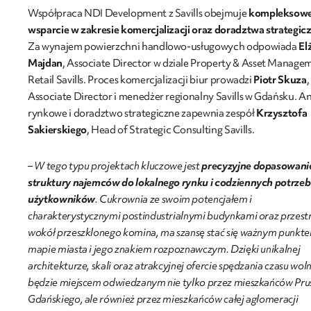
Współpraca NDI Development z Savills obejmuje
kompleksow
wsparcie w zakresie komercjalizacji oraz doradztwa strategic
Za wynajem powierzchni handlowo-usługowych odpowiada
El
Majdan
, Associate Director w dziale Property & Asset Manage
Retail Savills. Proces komercjalizacji biur prowadzi
Piotr Skuza
,
Associate Director i menedżer regionalny Savills w Gdańsku. An
rynkowe i doradztwo strategiczne zapewnia zespół
Krzysztofa
Sakierskiego
, Head of Strategic Consulting Savills.
–
W tego typu projektach kluczowe jest
precyzyjne dopasowani
struktury najemców do lokalnego rynku i codziennych potrzeb
użytkowników
. Cukrownia ze swoim potencjałem i
charakterystycznymi postindustrialnymi budynkami oraz przest
wokół przeszklonego komina, ma szansę stać się ważnym punkt
mapie miasta i jego znakiem rozpoznawczym. Dzięki unikalnej
architekturze, skali oraz atrakcyjnej ofercie spędzania czasu wol
będzie miejscem odwiedzanym nie tylko przez mieszkańców Pru
Gdańskiego, ale również przez mieszkańców całej aglomeracji