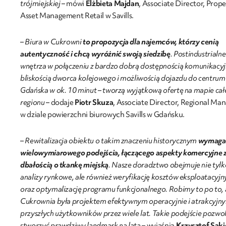
trójmiejskiej
– mówi
Elżbieta Majdan
, Associate Director, Prope
Asset Management Retail w Savills.
–
Biura w Cukrowni
to propozycja dla najemców, którzy cenią
autentyczność i chcą wyróżnić swoją siedzibę
. Postindustrialne
wnętrza w połączeniu z bardzo dobrą dostępnością komunikacyj
bliskością dworca kolejowego i możliwością dojazdu do centrum
Gdańska w ok. 10 minut – tworzą wyjątkową ofertę na mapie ca
regionu
– dodaje
Piotr Skuza
, Associate Director, Regional Ma
w dziale powierzchni biurowych Savills w Gdańsku.
–
Rewitalizacja obiektu o takim znaczeniu historycznym
wymaga
wielowymiarowego podejścia, łączącego aspekty komercyjne 
dbałością o tkankę miejską
. Nasze doradztwo obejmuje nie tylk
analizy rynkowe, ale również weryfikację kosztów eksploatacyjn
oraz optymalizację programu funkcjonalnego. Robimy to po to,
Cukrownia była projektem efektywnym operacyjnie i atrakcyjn
przyszłych użytkowników przez wiele lat. Takie podejście pozwol
stworzyć prawdziwy landmark na lata
– wyjaśnia
Krzysztof Saki