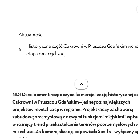
23.03.2026
Aktualności
Historyczna część Cukrowni w Pruszczu Gdańskim wcho
Historyczna część Cukrowni w Pruszczu Gdańsk
etap komercjalizacji
wchodzi w etap komercjalizacji
NDI Development rozpoczyna komercjalizację historycznej c
Cukrowni w Pruszczu Gdańskim – jednego z największych
projektów rewitalizacji w regionie. Projekt łączy zachowaną
zabudowę przemysłową z nowymi funkcjami miejskimi i wpisuj
w rosnący trend przekształcania terenów poprzemysłowych 
mixed-use. Za komercjalizację odpowiada Savills – wyłączny a