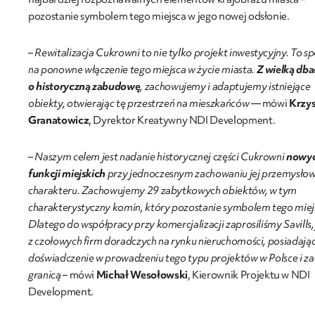
pozostanie symbolem tego miejsca w jego nowej odsłonie.
–
Rewitalizacja Cukrowni to nie tylko projekt inwestycyjny. To s
na ponowne włączenie tego miejsca w życie miasta.
Z wielką dba
o
historyczną zabudowę
, zachowujemy i adaptujemy istniejące
obiekty, otwierając tę przestrzeń na mieszkańców –
– mówi
Krzys
Granatowicz
, Dyrektor Kreatywny NDI Development.
–
Naszym celem jest nadanie historycznej części Cukrowni
nowy
funkcji miejskich
przy jednoczesnym zachowaniu jej przemysło
charakteru. Zachowujemy 29 zabytkowych obiektów, w tym
charakterystyczny komin, który pozostanie symbolem tego miej
Dlatego do współpracy przy komercjalizacji zaprosiliśmy Savills,
z czołowych firm doradczych na rynku nieruchomości, posiadają
doświadczenie w prowadzeniu tego typu projektów w Polsce i za
granicą
– mówi
Michał Wesołowski
, Kierownik Projektu w NDI
Development.