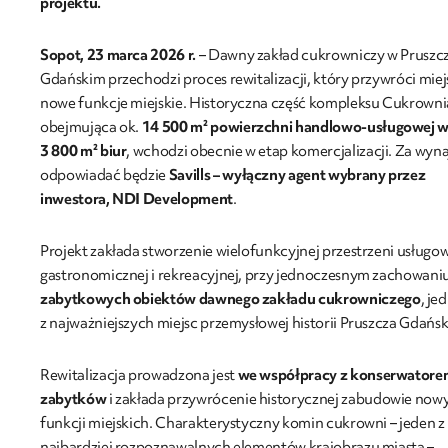
projektu.
Sopot, 23 marca 2026 r.
– Dawny zakład cukrowniczy w Pruszc
Gdańskim przechodzi proces rewitalizacji, który przywróci mie
nowe funkcje miejskie. Historyczna część kompleksu Cukrowni
obejmująca ok.
14 500 m² powierzchni handlowo-usługowej 
3 800 m² biur
, wchodzi obecnie w etap komercjalizacji. Za wyn
odpowiadać będzie
Savills – wyłączny agent wybrany przez
inwestora, NDI Development
.
Projekt zakłada stworzenie wielofunkcyjnej przestrzeni usługow
gastronomicznej i rekreacyjnej, przy jednoczesnym zachowani
zabytkowych obiektów dawnego zakładu cukrowniczego
, je
z najważniejszych miejsc przemysłowej historii Pruszcza Gdańsk
Rewitalizacja prowadzona jest
we współpracy z konserwatore
zabytków
i zakłada przywrócenie historycznej zabudowie now
funkcji miejskich. Charakterystyczny komin cukrowni – jeden z
najbardziej rozpoznawalnych elementów krajobrazu miasta –