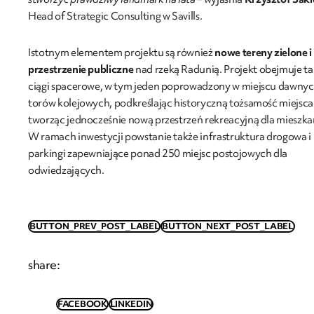
Head of Strategic Consulting w Savills.
Istotnym elementem projektu są również
nowe tereny zielone i
przestrzenie publiczne
nad rzeką Radunią. Projekt obejmuje t
ciągi spacerowe, w tym jeden poprowadzony w miejscu dawny
torów kolejowych, podkreślając historyczną tożsamość miejsca 
tworząc jednocześnie nową przestrzeń rekreacyjną dla mieszk
W ramach inwestycji powstanie także infrastruktura drogowa i
parkingi zapewniające ponad 250 miejsc postojowych dla
odwiedzających.
BUTTON_PREV_POST_LABEL
BUTTON_NEXT_POST_LABEL
share
:
FACEBOOK
LINKEDIN