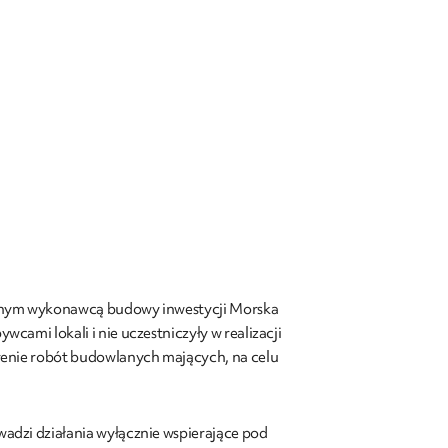
ralnym wykonawcą budowy inwestycji Morska
cami lokali i nie uczestniczyły w realizacji
erenie robót budowlanych mających, na celu
adzi działania wyłącznie wspierające pod