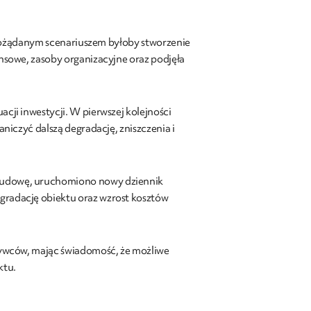
j pożądanym scenariuszem byłoby stworzenie
nsowe, zasoby organizacyjne oraz podjęła
ji inwestycji. W pierwszej kolejności
niczyć dalszą degradację, zniszczenia i
 budowę, uruchomiono nowy dziennik
gradację obiektu oraz wzrost kosztów
bywców, mając świadomość, że możliwe
ktu.