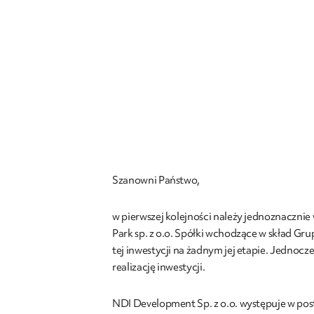
Szanowni Państwo,
w pierwszej kolejności należy jednoznaczni
Park sp. z o.o. Spółki wchodzące w skład Gru
tej inwestycji na żadnym jej etapie. Jedno
realizację inwestycji.
NDI Development Sp. z o.o. występuje w post