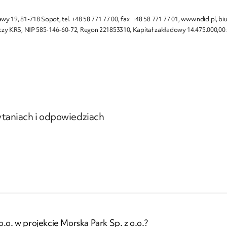
y 19, 81-718 Sopot, tel. +48 58 771 77 00, fax. +48 58 771 77 01, www.ndid.pl,
y KRS, NIP 585-146-60-72, Regon 221853310, Kapitał zakładowy 14.475.000,00 
ytaniach i odpowiedziach
.o. w projekcie Morska Park Sp. z o.o.?