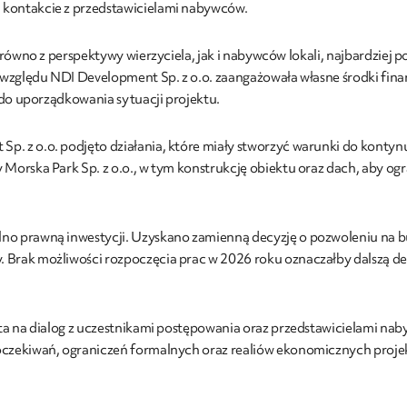
kontakcie z przedstawicielami nabywców.
arówno z perspektywy wierzyciela, jak i nabywców lokali, najbardzie
 względu NDI Development Sp. z o.o. zaangażowała własne środki fina
 do uporządkowania sytuacji projektu.
z o.o. podjęto działania, które miały stworzyć warunki do kontynuac
orska Park Sp. z o.o., w tym konstrukcję obiektu oraz dach, aby ogra
no prawną inwestycji. Uzyskano zamienną decyzję o pozwoleniu na
Brak możliwości rozpoczęcia prac w 2026 roku oznaczałby dalszą de
ta na dialog z uczestnikami postępowania oraz przedstawicielami na
czekiwań, ograniczeń formalnych oraz realiów ekonomicznych proje