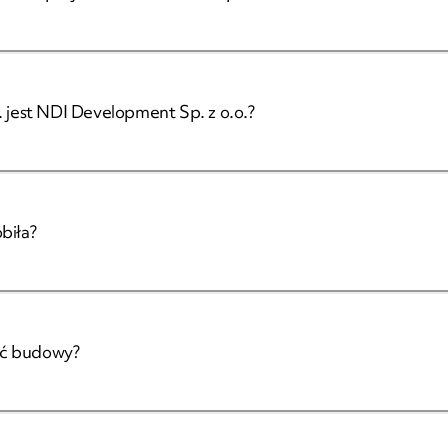
. jest NDI Development Sp. z o.o.?
biła?
ić budowy?