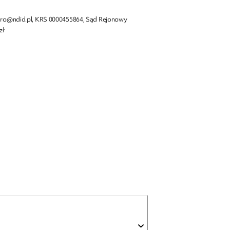
 biuro@ndid.pl, KRS 0000455864, Sąd Rejonowy
zł