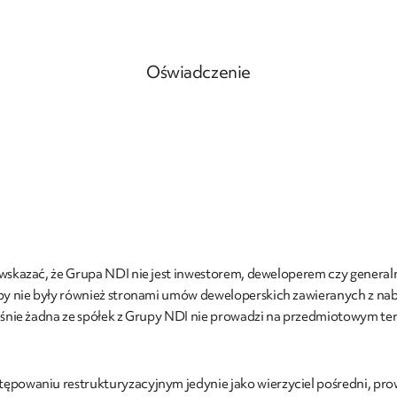
Oświadczenie
e wskazać, że Grupa NDI nie jest inwestorem, deweloperem czy gene
py nie były również stronami umów deweloperskich zawieranych z nabyw
cześnie żadna ze spółek z Grupy NDI nie prowadzi na przedmiotowym t
ępowaniu restrukturyzacyjnym jedynie jako wierzyciel pośredni, prow