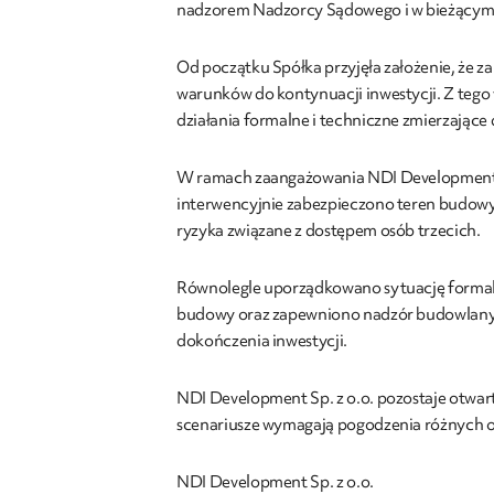
nadzorem Nadzorcy Sądowego i w bieżącym 
Od początku Spółka przyjęła założenie, że z
warunków do kontynuacji inwestycji. Z tego
działania formalne i techniczne zmierzające
W ramach zaangażowania NDI Development Sp. 
interwencyjnie zabezpieczono teren budowy M
ryzyka związane z dostępem osób trzecich.
Równolegle uporządkowano sytuację formal
budowy oraz zapewniono nadzór budowlany. 
dokończenia inwestycji.
NDI Development Sp. z o.o. pozostaje otwar
scenariusze wymagają pogodzenia różnych o
NDI Development Sp. z o.o.