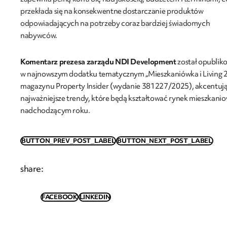
przekłada się na konsekwentne dostarczanie produktów
odpowiadających na potrzeby coraz bardziej świadomych
nabywców.
Komentarz prezesa zarządu NDI Development
został opublik
w najnowszym dodatku tematycznym „Mieszkaniówka i Living 
magazynu Property Insider (wydanie 381227/2025), akcentuj
najważniejsze trendy, które będą kształtować rynek mieszkani
nadchodzącym roku.
BUTTON_PREV_POST_LABEL
BUTTON_NEXT_POST_LABEL
share
:
FACEBOOK
LINKEDIN