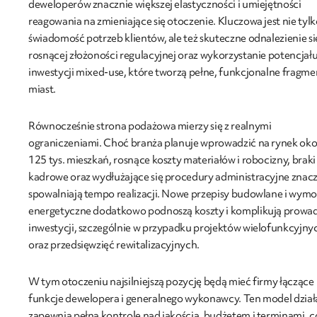
deweloperów znacznie większej elastyczności i umiejętności
reagowania na zmieniające się otoczenie. Kluczowa jest nie tyl
świadomość potrzeb klientów, ale też skuteczne odnalezienie si
rosnącej złożoności regulacyjnej oraz wykorzystanie potencjał
inwestycji mixed-use, które tworzą pełne, funkcjonalne fragme
miast.
Równocześnie strona podażowa mierzy się z realnymi
ograniczeniami. Choć branża planuje wprowadzić na rynek oko
125 tys. mieszkań, rosnące koszty materiałów i robocizny, braki
kadrowe oraz wydłużające się procedury administracyjne znac
spowalniają tempo realizacji. Nowe przepisy budowlane i wymo
energetyczne dodatkowo podnoszą koszty i komplikują prowa
inwestycji, szczególnie w przypadku projektów wielofunkcyjny
oraz przedsięwzięć rewitalizacyjnych.
W tym otoczeniu najsilniejszą pozycję będą mieć firmy łączące
funkcje dewelopera i generalnego wykonawcy. Ten model dział
zapewnia pełną kontrolę nad jakością, budżetem i terminami, c