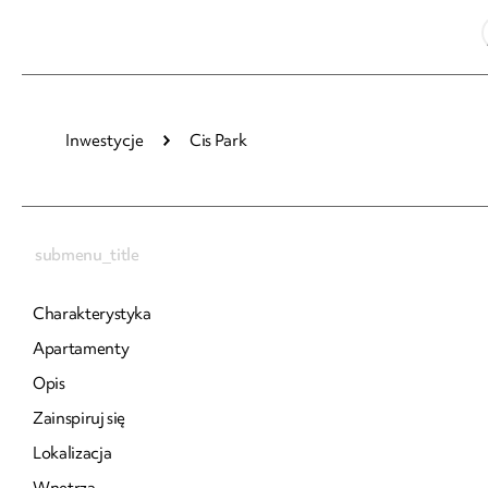
Inwestycje
Cis Park
submenu_title
Charakterystyka
Apartamenty
Opis
Zainspiruj się
Lokalizacja
Wnętrza